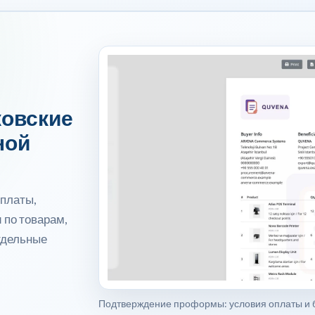
ковские
ной
оплаты,
 по товарам,
тдельные
Подтверждение проформы: условия оплаты и б