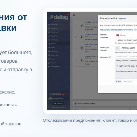
ния от
авки
ует большего,
товаров,
с и отправку в
ожение.
вязаны с
Отслеживание предложения: клиент, товар и о
й заказов.