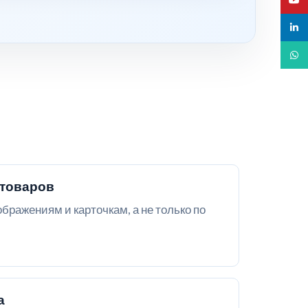
linked
What
товаров
бражениям и карточкам, а не только по
а