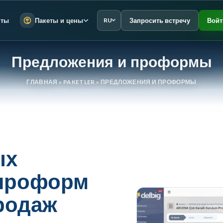
Запросить встречу
Войт
кты
Пакеты и цены
RU
Предложения и проформы
ГЛАВНАЯ
»
PAKETLER
»
ПРЕДЛОЖЕНИЯ И ПРОФОРМЫ
ых
 проформ
родаж