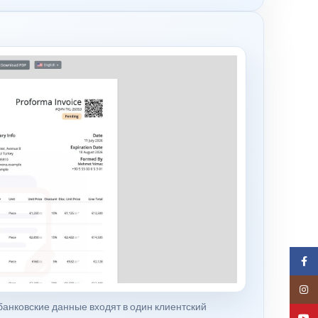
Face
Insta
анковские данные входят в один клиентский
YouT